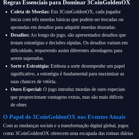
Regras Essenciais para Dominar 3CoinGoldenOX
Coleta de Moedas:
Em 3CoinGoldenOX, cada jogador
inicia com três moedas básicas que podem ser trocadas ou
apostadas em desafios para adquirir moedas douradas.
Desafios:
Ao longo do jogo, são apresentados desafios que
testam estratégias e decisões rápidas. Os desafios variam em
dificuldade, requerendo assim diferentes abordagens para
serem superados.
Sorte e Estratégia:
Embora a sorte desempenhe um papel
significativo, a estratégia é fundamental para maximizar as
suas chances de vitória.
Ouro Especial:
O jogo introduz moedas de ouro especiais
que proporcionam vantagens extras, mas são mais difíceis
de obter.
O Papel de 3CoinGoldenOX nos Eventos Atuais
Com as mudanças sociais e a transformação digital global, jogos
como 3CoinGoldenOX oferecem uma escapada das rotinas diárias