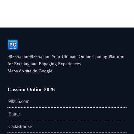
98z55.com98z55.com: Your Ultimate Online Gaming Platform
for Exciting and Engaging Experiences
Mapa do site do Google
Cassino Online 2026
98z55.com
Entrar
Cadastrar-se