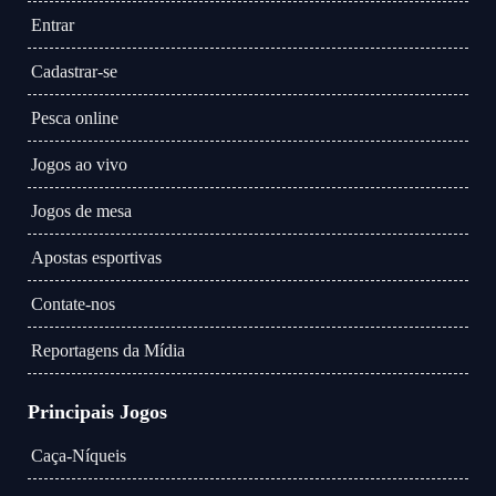
Entrar
Cadastrar-se
Pesca online
Jogos ao vivo
Jogos de mesa
Apostas esportivas
Contate-nos
Reportagens da Mídia
Principais Jogos
Caça-Níqueis