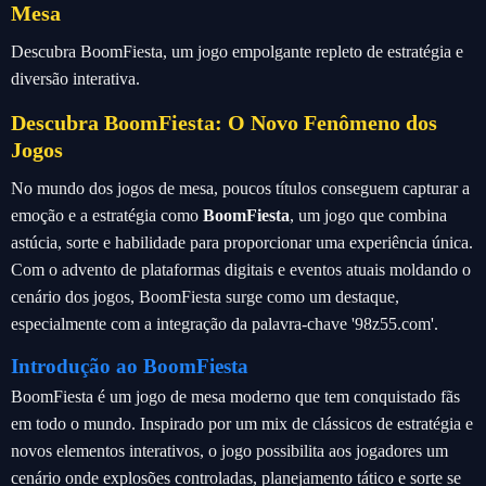
Mesa
Descubra BoomFiesta, um jogo empolgante repleto de estratégia e
diversão interativa.
Descubra BoomFiesta: O Novo Fenômeno dos
Jogos
No mundo dos jogos de mesa, poucos títulos conseguem capturar a
emoção e a estratégia como
BoomFiesta
, um jogo que combina
astúcia, sorte e habilidade para proporcionar uma experiência única.
Com o advento de plataformas digitais e eventos atuais moldando o
cenário dos jogos, BoomFiesta surge como um destaque,
especialmente com a integração da palavra-chave '98z55.com'.
Introdução ao BoomFiesta
BoomFiesta é um jogo de mesa moderno que tem conquistado fãs
em todo o mundo. Inspirado por um mix de clássicos de estratégia e
novos elementos interativos, o jogo possibilita aos jogadores um
cenário onde explosões controladas, planejamento tático e sorte se