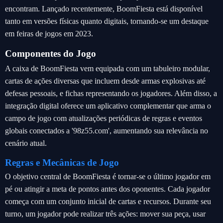
encontram. Lançado recentemente, BoomFiesta está disponível
tanto em versões físicas quanto digitais, tornando-se um destaque
em feiras de jogos em 2023.
Componentes do Jogo
A caixa de BoomFiesta vem equipada com um tabuleiro modular,
cartas de ações diversas que incluem desde armas explosivas até
defesas pessoais, e fichas representando os jogadores. Além disso, a
integração digital oferece um aplicativo complementar que arma o
campo de jogo com atualizações periódicas de regras e eventos
globais conectados a '98z55.com', aumentando sua relevância no
cenário atual.
Regras e Mecânicas de Jogo
O objetivo central de BoomFiesta é tornar-se o último jogador em
pé ou atingir a meta de pontos antes dos oponentes. Cada jogador
começa com um conjunto inicial de cartas e recursos. Durante seu
turno, um jogador pode realizar três ações: mover sua peça, usar