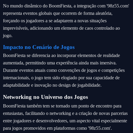
No mundo dinâmico do BoomFiesta, a integração com '98z55.com'
representa eventos globais que ocorrem de forma aleatória,
forçando os jogadores a se adaptarem a novas situações
imprevisíveis, adicionando um elemento de caos controlado ao
jogo.
Impacto no Cenário de Jogos
BoomFiesta se diferencia ao incorporar elementos de realidade
aumentada, permitindo uma experiência ainda mais imersiva.
Durante eventos atuais como convenções de jogos e competições
internacionais, o jogo tem sido elogiado por sua capacidade de
adaptabilidade e inovação no design de jogabilidade.
Networking no Universo dos Jogos
BoomFiesta também tem se tornado um ponto de encontro para
entusiastas, facilitando o networking e a criação de novas parcerias
entre jogadores e desenvolvedores, um aspecto vital especialmente
para jogos promovidos em plataformas como '98z55.com'.