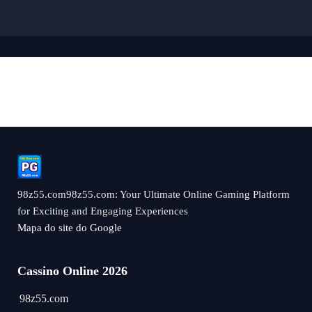
98z55.com98z55.com: Your Ultimate Online Gaming Platform
for Exciting and Engaging Experiences
Mapa do site do Google
Cassino Online 2026
98z55.com