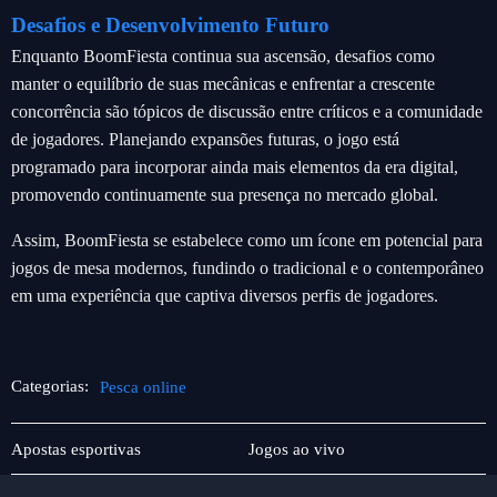
Desafios e Desenvolvimento Futuro
Enquanto BoomFiesta continua sua ascensão, desafios como
manter o equilíbrio de suas mecânicas e enfrentar a crescente
concorrência são tópicos de discussão entre críticos e a comunidade
de jogadores. Planejando expansões futuras, o jogo está
programado para incorporar ainda mais elementos da era digital,
promovendo continuamente sua presença no mercado global.
Assim, BoomFiesta se estabelece como um ícone em potencial para
jogos de mesa modernos, fundindo o tradicional e o contemporâneo
em uma experiência que captiva diversos perfis de jogadores.
Categorias:
Pesca online
Jogos
Pesca
Apostas esportivas
Jogos ao vivo
de
online
mesa