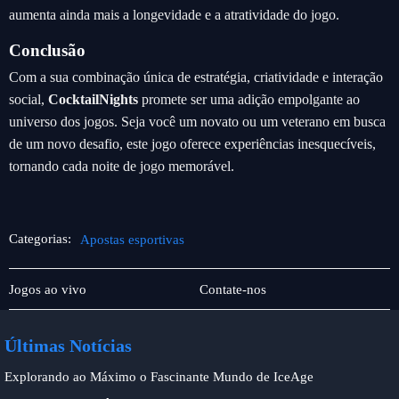
aumenta ainda mais a longevidade e a atratividade do jogo.
Conclusão
Com a sua combinação única de estratégia, criatividade e interação
social,
CocktailNights
promete ser uma adição empolgante ao
universo dos jogos. Seja você um novato ou um veterano em busca
de um novo desafio, este jogo oferece experiências inesquecíveis,
tornando cada noite de jogo memorável.
Categorias:
Apostas esportivas
Pesca
Apostas
Jogos ao vivo
Contate-nos
online
esportivas
Últimas Notícias
Explorando ao Máximo o Fascinante Mundo de IceAge