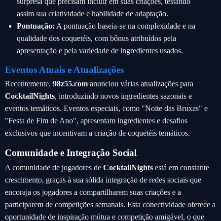
surpresa que precisam incluir em suas criações, testando
assim sua criatividade e habilidade de adaptação.
Pontuação:
A pontuação baseia-se na complexidade e na
qualidade dos coquetéis, com bônus atribuídos pela
apresentação e pela variedade de ingredientes usados.
Eventos Atuais e Atualizações
Recentemente,
98z55.com
anunciou várias atualizações para
CocktailNights
, introduzindo novos ingredientes sazonais e
eventos temáticos. Eventos especiais, como "Noite das Bruxas" e
"Festa de Fim de Ano", apresentam ingredientes e desafios
exclusivos que incentivam a criação de coquetéis temáticos.
Comunidade e Integração Social
A comunidade de jogadores de
CocktailNights
está em constante
crescimento, graças à sua sólida integração de redes sociais que
encoraja os jogadores a compartilharem suas criações e a
participarem de competições semanais. Esta conectividade oferece a
oportunidade de inspiração mútua e competição amigável, o que