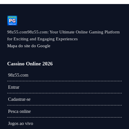
98z55.com98z55.com: Your Ultimate Online Gaming Platform
for Exciting and Engaging Experiences
Mapa do site do Google
Cassino Online 2026
98z55.com
Entrar
Cadastrar-se
Pesca online
Jogos ao vivo