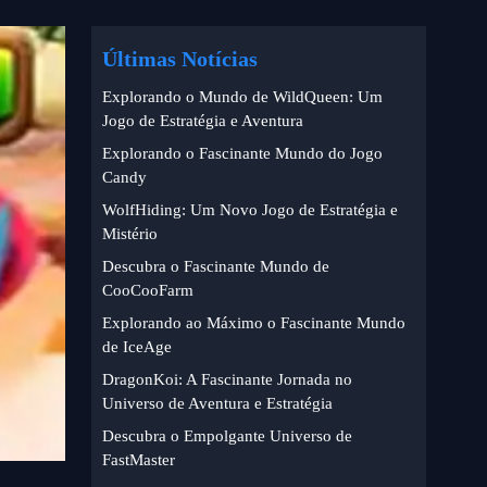
Últimas Notícias
Explorando o Mundo de WildQueen: Um
Jogo de Estratégia e Aventura
Explorando o Fascinante Mundo do Jogo
Candy
WolfHiding: Um Novo Jogo de Estratégia e
Mistério
Descubra o Fascinante Mundo de
CooCooFarm
Explorando ao Máximo o Fascinante Mundo
de IceAge
DragonKoi: A Fascinante Jornada no
Universo de Aventura e Estratégia
Descubra o Empolgante Universo de
FastMaster