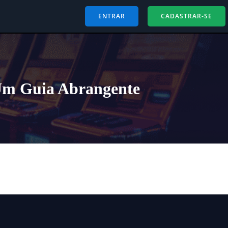
ENTRAR
CADASTRAR-SE
Um Guia Abrangente