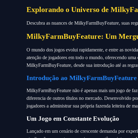
Explorando o Universo de Milky
Descubra as nuances de MilkyFarmBuyFeature, suas regras
MilkyFarmBuyFeature: Um Mergu
O mundo dos jogos evolui rapidamente, e entre as novidad
atenção de jogadores em todo o mundo, oferecendo uma ex
MilkyFarmBuyFeature, desde sua introdução até as regras
Introdução ao MilkyFarmBuyFeature
MilkyFarmBuyFeature não é apenas mais um jogo de fazen
diferencia de outros títulos no mercado. Desenvolvido po
jogadores a administrar sua própria fazenda leiteira de ma
Um Jogo em Constante Evolução
Lançado em um cenário de crescente demanda por experiê