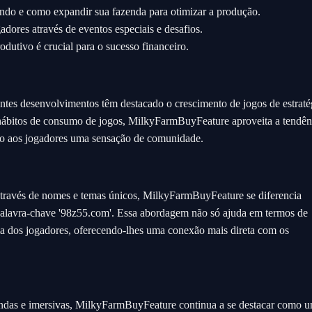
do e como expandir sua fazenda para otimizar a produção.
dores através de eventos especiais e desafios.
dutivo é crucial para o sucesso financeiro.
tes desenvolvimentos têm destacado o crescimento de jogos de estraté
hábitos de consumo de jogos, MilkyFarmBuyFeature aproveita a tendên
do aos jogadores uma sensação de comunidade.
através de nomes e temas únicos, MilkyFarmBuyFeature se diferencia
 palavra-chave '98z55.com'. Essa abordagem não só ajuda em termos de
dos jogadores, oferecendo-lhes uma conexão mais direta com os
ndas e imersivas, MilkyFarmBuyFeature continua a se destacar como 