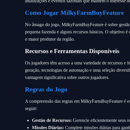
atualizações e eventos sazonais que mantêm o interesse d
Como Jogar MilkyFarmBuyFeature
No âmago do jogo, MilkyFarmBuyFeature é sobre gestão 
pequena fazenda e alguns recursos básicos. O objetivo é 
o maior produtor da região.
Recursos e Ferramentas Disponíveis
Os jogadores têm acesso a uma variedade de recursos e fe
geração, tecnologias de automação e uma seleção diversif
vantagem significativa sobre outros jogadores.
Regras do Jogo
A compreensão das regras em MilkyFarmBuyFeature é essen
seguir:
Gestão de Recursos:
Gerencie eficientemente seus re
Missões Diárias:
Complete missões diárias para ganh