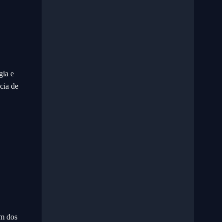
gia e
cia de
um dos