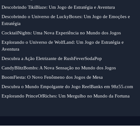
Descobrindo TikiBlaze: Um Jogo de Estratégia e Aventura
Descobrindo o Universo de LuckyBoxes: Um Jogo de Emoções e
Estratégia
CocktailNights: Uma Nova Experiência no Mundo dos Jogos
Explorando o Universo de WolfLand: Um Jogo de Estratégia e
Aventura
Descubra a Ação Eletrizante de RushFeverSodaPop
CandyBlitzBombs: A Nova Sensação no Mundo dos Jogos
BoomFiesta: O Novo Fenômeno dos Jogos de Mesa
Descubra o Mundo Empolgante do Jogo ReelBanks em 98z55.com
Explorando PrinceOfRiches: Um Mergulho no Mundo da Fortuna