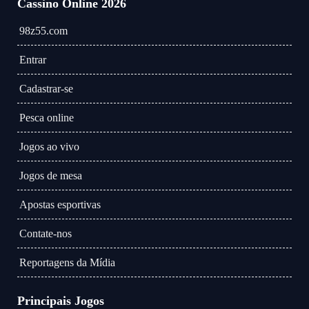
Cassino Online 2026
98z55.com
Entrar
Cadastrar-se
Pesca online
Jogos ao vivo
Jogos de mesa
Apostas esportivas
Contate-nos
Reportagens da Mídia
Principais Jogos