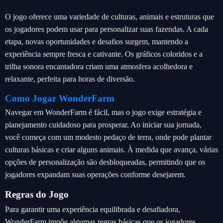
O jogo oferece uma variedade de culturas, animais e estruturas que
os jogadores podem usar para personalizar suas fazendas. A cada
etapa, novas oportunidades e desafios surgem, mantendo a
experiência sempre fresca e cativante. Os gráficos coloridos e a
trilha sonora encantadora criam uma atmosfera acolhedora e
relaxante, perfeita para horas de diversão.
Como Jogar WonderFarm
Navegar em WonderFarm é fácil, mas o jogo exige estratégia e
planejamento cuidadoso para prosperar. Ao iniciar sua jornada,
você começa com um modesto pedaço de terra, onde pode plantar
culturas básicas e criar alguns animais. À medida que avança, várias
opções de personalização são desbloqueadas, permitindo que os
jogadores expandam suas operações conforme desejarem.
Regras do Jogo
Para garantir uma experiência equilibrada e desafiadora,
WonderFarm impõe algumas regras básicas que os jogadores