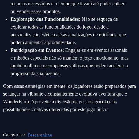
recursos necessários e o tempo que levará até poder colher
ou vender esses produtos.
Exploração das Funcionalidades:
Não se esqueça de
explorar todas as funcionalidades do jogo, desde a
personalização estética até as atualizações de eficiência que
podem aumentar a produtividade.
Participação em Eventos:
Engajar-se em eventos sazonais
e missões especiais não só mantém o jogo emocionante, mas
também oferece recompensas valiosas que podem acelerar o
progresso da sua fazenda.
Com essas estratégias em mente, os jogadores estão preparados para
se lançar na vibrante e constantemente evolutiva aventura que é
WonderFarm. Aproveite a diversão da gestão agrícola e as
possibilidades criativas oferecidas por este jogo único.
Categorias:
Pesca online