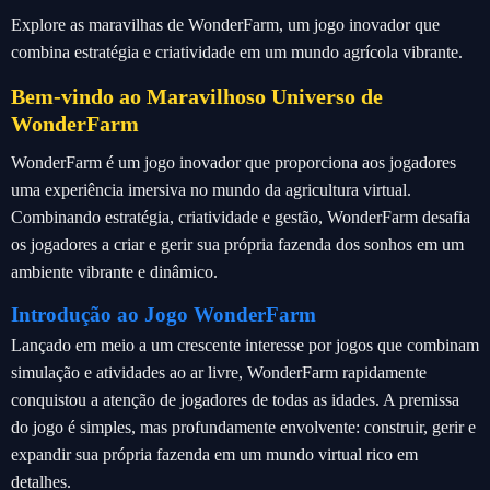
Explore as maravilhas de WonderFarm, um jogo inovador que
combina estratégia e criatividade em um mundo agrícola vibrante.
Bem-vindo ao Maravilhoso Universo de
WonderFarm
WonderFarm é um jogo inovador que proporciona aos jogadores
uma experiência imersiva no mundo da agricultura virtual.
Combinando estratégia, criatividade e gestão, WonderFarm desafia
os jogadores a criar e gerir sua própria fazenda dos sonhos em um
ambiente vibrante e dinâmico.
Introdução ao Jogo WonderFarm
Lançado em meio a um crescente interesse por jogos que combinam
simulação e atividades ao ar livre, WonderFarm rapidamente
conquistou a atenção de jogadores de todas as idades. A premissa
do jogo é simples, mas profundamente envolvente: construir, gerir e
expandir sua própria fazenda em um mundo virtual rico em
detalhes.